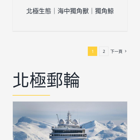
北極生態｜海中獨角獸｜獨角鯨
1
2
下一頁
北極郵輪