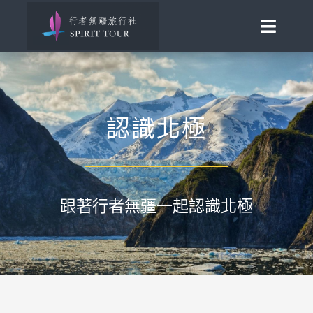
Skip
to
Toggle
content
Naviga
首頁
旅行講座
認識北極
發現南北極
百國慢遊
跟著行者無疆一起認識北極
歐洲風華
助旅行
合作邀約