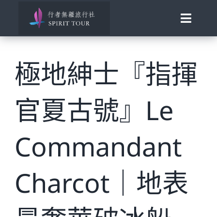
Skip
to
Toggle
content
Naviga
View
首頁
Larger
極地紳士『指揮
Image
旅行講座
官夏古號』Le
發現南北極
百國慢遊
Commandant
歐洲風華
Charcot｜地表
助旅行
合作邀約