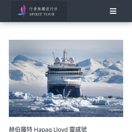
Skip
to
Toggle
content
Naviga
首頁
旅行講座
發現南北極
百國慢遊
歐洲風華
助旅行
赫伯羅特 Hapag Lloyd 靈感號
合作邀約