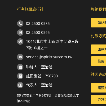
行者無疆旅行社
聯絡我們
聯絡
02-2500-0585
02-2500-0565
付款方式
104台北市中山區 新生北路三段
7號10樓之一
匯款
service@spirittour.com.tw
信用
聯絡人：藍治濬
護照簽證
註冊編號：756700
代表人：藍治濬
護照
旅行業交觀甲字第2478號 | 品質保障協會北字
簽證
第2039號