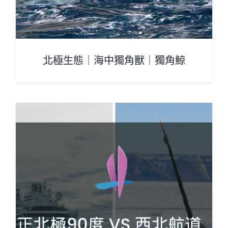
北極生態｜海中獨角獸｜獨角鯨