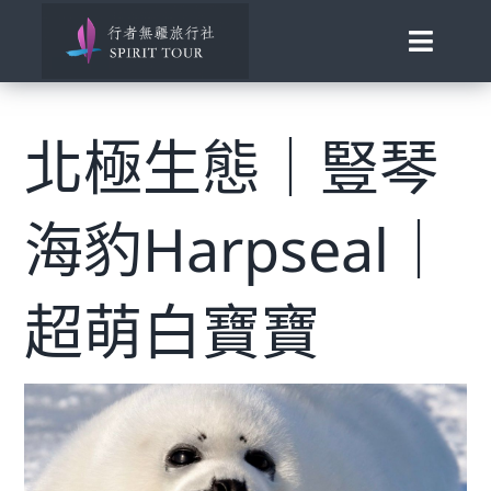
Skip
to
Toggle
content
Naviga
View
首頁
Larger
北極生態｜豎琴
Image
旅行講座
海豹Harpseal｜
發現南北極
百國慢遊
超萌白寶寶
歐洲風華
助旅行
合作邀約