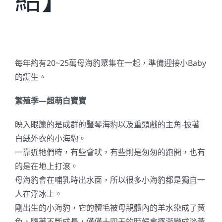
每年約有20~25萬母海豹聚集在一起，準備迎接小Baby
的誕生。
繁殖季—超萌白寶寶
映入眼簾的是成群的豎琴海豹以及重頭戲的主角-披著
白絨外衣的小海豹。
一靠近牠們時，有些會吠，有些則是匆匆的跑開，也有
的是在地上打滾。
母海豹會在哺乳時出水面，所以很多小海豹都是獨自一
人在浮冰上。
剛出生的小海豹，它的體毛被母親體內的羊水染成了黃
色，隨著不斷成長，僅僅十四天的時候會逐漸變成淡黃