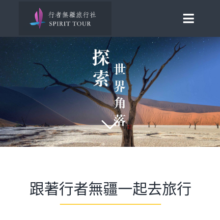
Skip
to
Toggle
content
Naviga
首頁
旅行講座
發現南北極
百國慢遊
歐洲風華
跟著行者無疆一起去旅行
助旅行
合作邀約