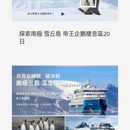
探索南極 雪丘島 帝王企鵝棲息區20
日
極