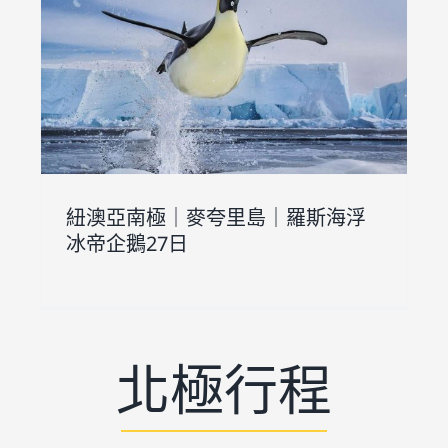
浮
紐澳亞南極｜麥夸里島｜羅斯海浮
冰帝企鵝27日
北極行程