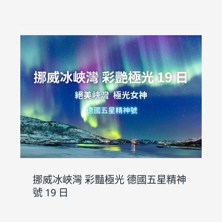
精
挪威冰峽灣 彩豔極光 德國五星精神
號 19 日