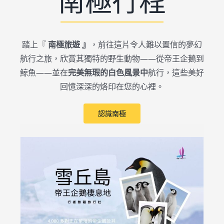
南極行程
關於我們
踏上『
南極旅遊 』
，前往這片令人難以置信的夢幻
航行之旅，欣賞其獨特的野生動物——從帝王企鵝到
鯨魚——並在
完美無瑕的白色風景中
航行，這些美好
回憶深深的烙印在您的心裡。
認識南極
區