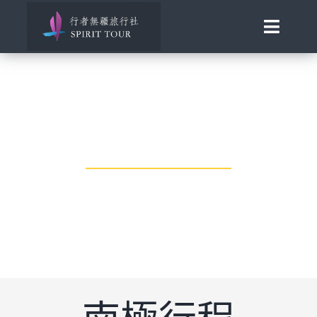
Skip
to
Toggle
content
Naviga
首頁
旅行講座
發現南北極
發現南北極
百國慢遊
您的極地夢幻旅行
歐洲風華
助旅行
合作邀約