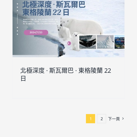
2
北極深度 · 斯瓦爾巴 · 東格陵蘭 22
日
1
2
下一頁