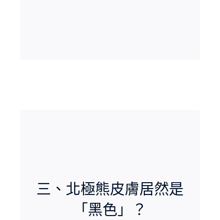
為有這層保護，即使我們戴上夜視鏡也看不到
牠們。脂肪層隔熱效果極佳，用紅外線也幾乎
難以看到。
三、北極熊皮膚居然是
「黑色」？