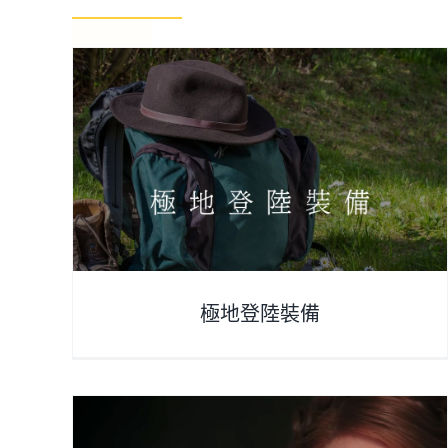
正北極90度 VS 西北航道
arcticintroduce
極地登陸裝備