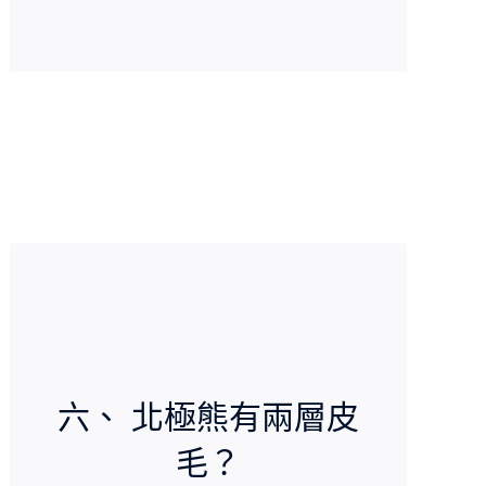
分，透過分解脂肪的化學反應來攝取水份。
六、 北極熊有兩層皮
毛？