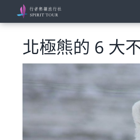
Skip
to
content
View
Larger
北極熊的 6 大
Image