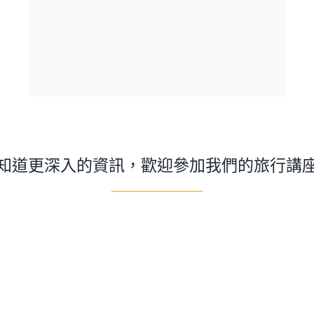
看牠的鼻子就知道了，牠們的皮膚是純黑色
的！黑色皮膚讓北極熊在極地的低溫氣候下很
有幫助，可以吸收更多的熱量。
知道更深入的資訊，歡迎參加我們的旅行講