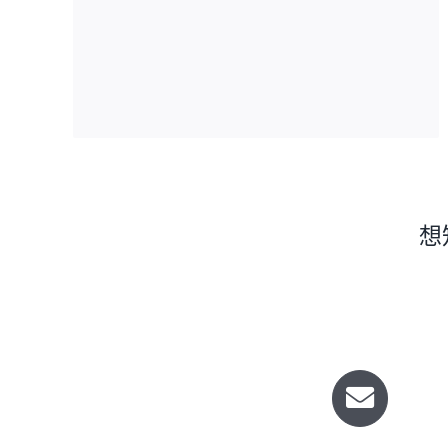
第三層眼皮可以減少進入眼睛的紫外線輻射
量，保護牠們眼睛不受雪地反射光造成的雪盲
症傷害。
想