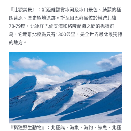
『壯觀美景』：近距離觀賞冰河及冰川景色、綺麗的極
區苔原、歷史極地遺跡。斯瓦爾巴群島位於橫跨北緯
78-79度，北冰洋巴倫支海和格陵蘭海之間的孤獨群
島，它距離北極點只有1300公里，是全世界最北最獨特
的地方。
『攝獵野生動物』：北極熊、海象、海豹、鯨魚、北極