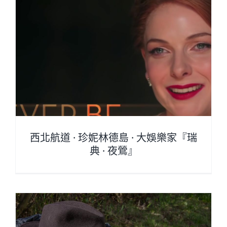
西北航道 · 珍妮林德島 · 大娛樂家『瑞
典 · 夜鶯』