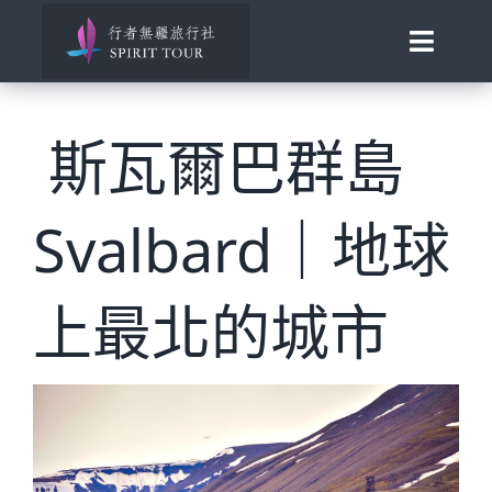
Skip
to
Toggle
content
Naviga
View
首頁
Larger
斯瓦爾巴群島
Image
旅行講座
Svalbard｜地球
發現南北極
百國慢遊
上最北的城市
歐洲風華
助旅行
合作邀約