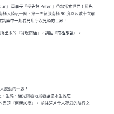
Tour』 董事長『極先鋒 Peter 』帶您探索世界！極先
繞南極大陸玩一圈、第一團征服南極 90 度以及數十次前
在講座中一起看見您所沒見過的世界！
r』所出版的『發現南極』，請點
『南極旅讀』
。
人感動的一處！
文、生態、極光與極地景觀讓您永生難忘
的盡頭『南極90度』， 前往這片令人夢幻的航行之