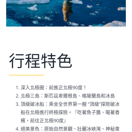
關於我們
行程特色
深入北極圈：前進正北極90度！
北極三島：斯匹茲卑爾根島、格陵蘭島和冰島
頂級破冰船：乘坐全世界第一艘 “頂級”探險破冰
船在北極進行終極探險。『吃著魚子醬、喝著香
檳，前往正北極90度』
絕美景色：原始自然景觀、壯麗冰峽灣、神秘東