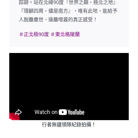
踪跡。站在北緯90度『世界之巔，極北之地』
『環顧四周，儘是南方』，唯有此地，能給予
人脫離塵世、遠離喧囂的真正感受！
＃正北極90度 ＃東北格陵蘭
行者無疆領隊紀錄拍攝！