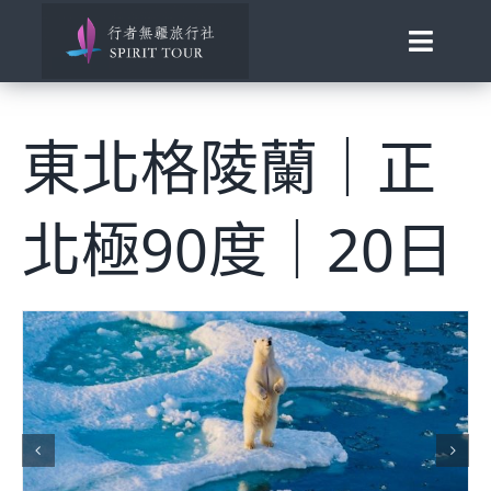
Skip
to
Toggle
content
Naviga
View
首頁
Larger
東北格陵蘭｜正
Image
旅行講座
北極90度｜20日
發現南北極
百國慢遊
歐洲風華
助旅行
合作邀約