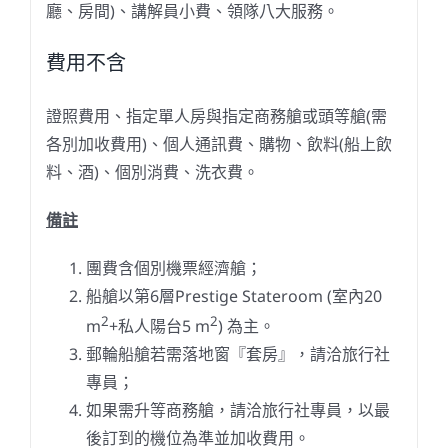
廳、房間)、講解員小費、
領隊八大服務
。
費用不含
證照費用、指定單人房與指定商務艙或頭等艙(需
各別加收費用)、個人通訊費、購物、飲料(船上飲
料、酒)、個別消費、洗衣費。
備註
團費含個別機票經濟艙；
船艙以第6層Prestige Stateroom (室內20
2
2
m
+私人陽台5 m
) 為主。
郵輪船艙若需落地窗『套房』，請洽旅行社
專員；
如果需升等商務艙，請洽旅行社專員，以最
後訂到的機位為準並加收費用。