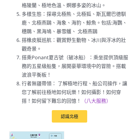
格陵蘭、極地色溫、婀娜多姿的冰山。
多樣生態：探尋北極熊、北極狐、斯瓦爾巴德馴
鹿、北極燕鷗、海象、海豹、鯨魚。包括:海鸚、
穗䳭、黑海鳩、暴雪鸌、 北極燕鷗
搭橡皮艇巡航：觀賞野生動物、冰川與浮冰的壯
觀奇景。
搭乘Ponant夏古號（破冰船）：乘坐提供頂級服
務的五星級船隻，展開豪華環境中的冒險。搭載
波浪平衡板！
行者無疆帶領： 了解極地行程、船公司操作，讓
您了解前往極地如何玩樂！如何攝影！如何穿
搭！如何留下難忘的回憶！
（八大服務）
認識北極