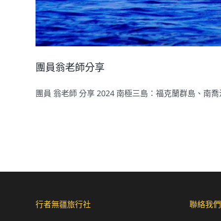
團員翁老師分享
團員 翁老師 分享 2024 南極三島：福克蘭群島、南喬治亞
行者無疆旅行社
聯絡我們