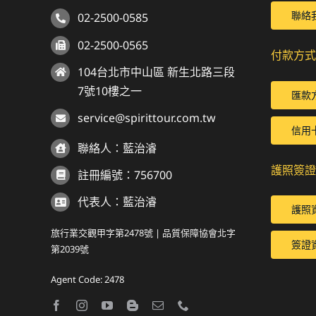
聯絡
02-2500-0585
02-2500-0565
付款方式
104台北市中山區 新生北路三段
7號10樓之一
匯款
service@spirittour.com.tw
信用
聯絡人：藍治濬
護照簽證
註冊編號：756700
代表人：藍治濬
護照
旅行業交觀甲字第2478號 | 品質保障協會北字
簽證
第2039號
Agent Code: 2478