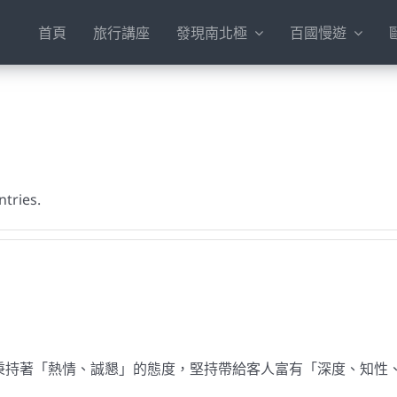
首頁
旅行講座
發現南北極
百國慢遊
ntries.
秉持著「熱情、誠懇」的態度，堅持帶給客人富有「深度、知性、攝影與