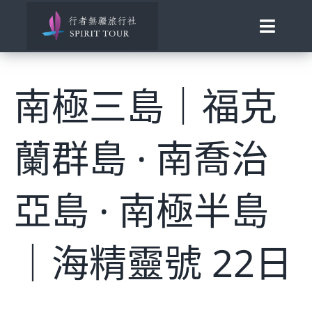
Skip
to
Toggle
content
Naviga
View
首頁
Larger
南極三島｜福克
Image
旅行講座
蘭群島 · 南喬治
發現南北極
百國慢遊
亞島 · 南極半島
歐洲風華
｜海精靈號 22日
助旅行
合作邀約