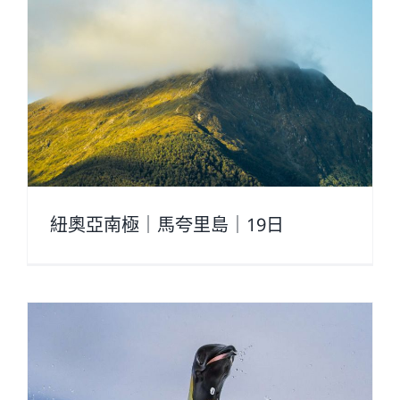
紐奧亞南極｜馬夸里島｜19日