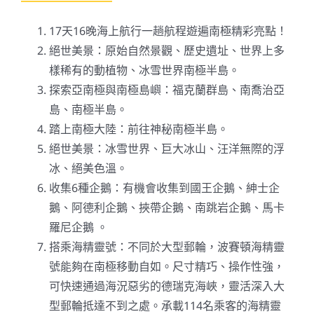
17天16晚海上航行一趟航程遊遍南極精彩亮點！
絕世美景：原始自然景觀、歷史遺址、世界上多
樣稀有的動植物、冰雪世界南極半島。
探索亞南極與南極島嶼：福克蘭群島、南喬治亞
島、南極半島。
踏上南極大陸：前往神秘南極半島。
絕世美景：冰雪世界、巨大冰山、汪洋無際的浮
冰、絕美色溫。
收集6種企鵝：有機會收集到國王企鵝、紳士企
鵝、阿德利企鵝、挾帶企鵝、南跳岩企鵝、馬卡
羅尼企鵝 。
搭乘海精靈號：不同於大型郵輪，波賽頓海精靈
號能夠在南極移動自如。尺寸精巧、操作性強，
可快速通過海況惡劣的德瑞克海峽，靈活深入大
型郵輪抵達不到之處。承載114名乘客的海精靈