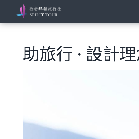
Skip
to
content
View
Larger
Image
助旅行 · 設計