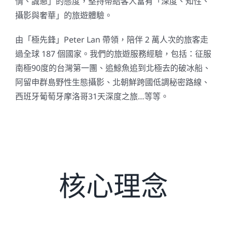
情、誠懇」的態度，堅持帶給客人富有「深度、知性、
攝影與奢華」的旅遊體驗。
關於我們
由「極先鋒」Peter Lan 帶領，陪伴 2 萬人次的旅客走
過全球 187 個國家。我們的旅遊服務經驗，包括：征服
南極90度的台灣第一團、追鯨魚追到北極去的破冰船、
阿留申群島野性生態攝影、北朝鮮跨國低調秘密路線、
西班牙葡萄牙摩洛哥31天深度之旅…等等。
核心理念