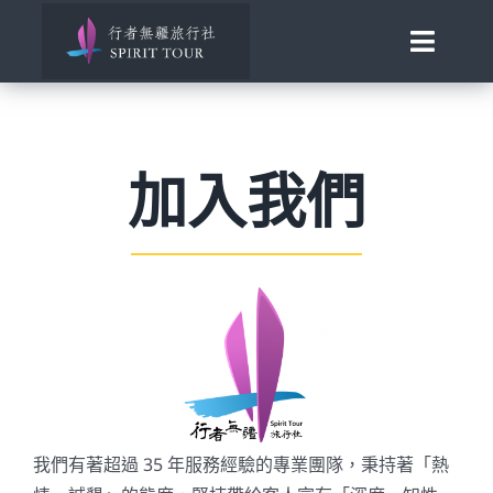
Skip
to
Toggle
content
Naviga
首頁
加入我們
旅行講座
發現南北極
百國慢遊
歐洲風華
助旅行
我們有著超過 35 年服務經驗的專業團隊，秉持著「熱
合作邀約